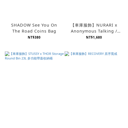
SHADOW See You On
【車庫服飾】NURARI x
The Road Coins Bag
Anonymous Talking /
NA-LSK01 Wrap Skirt
NT$380
NT$1,680