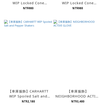
WIP Locked Cone
WIP Locked Cone
Incense
Incense Holder
NT$980
NT$980
【車庫服飾】CARHARTT
【車庫服飾】
WIP Spoiled Salt and
NEIGHBORHOOD ACTIVE
Pepper Shakers
GLOVE
NT$2,180
NT$3,480