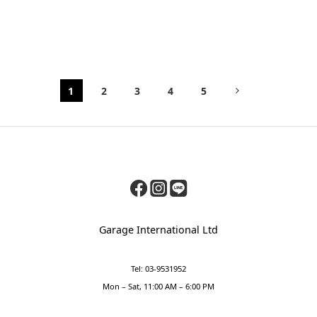
1
2
3
4
5
Garage International Ltd
Tel: 03-9531952
Mon – Sat, 11:00 AM – 6:00 PM