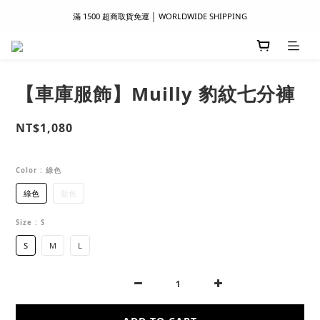
滿 1500 超商取貨免運 │ WORLDWIDE SHIPPING
滿 1500 超商取貨免運 │ WORLDWIDE SHIPPING
支付服務新上線｜歡迎使用 Apple Pay、LINE Pay ！
首次註冊新會員 │ 贈 100 元購物金
【車庫服飾】Muilly 豹紋七分褲
滿 1500 超商取貨免運 │ WORLDWIDE SHIPPING
NT$1,080
Color
: 綠色
綠色
藍色
Size
: S
S
M
L