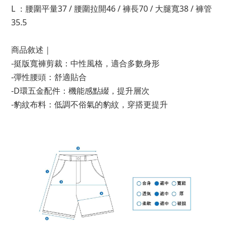
L ：腰圍平量37 / 腰圍拉開46 / 褲長70 / 大腿寬38 / 褲管
35.5
商品敘述｜
-挺版寬褲剪裁：中性風格，適合多數身形
-彈性腰頭：舒適貼合
-D環五金配件：機能感點綴，提升層次
-豹紋布料：低調不俗氣的豹紋，穿搭更提升