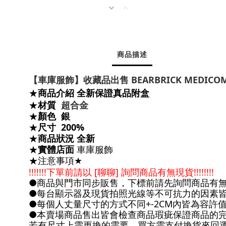
商品描述
【車庫服飾】收藏品出售 BEARBRICK MEDICO
商品介紹
全新保證真品附盒
★
材質
超合金
★
顏色
銀
★
尺寸
200%
★
商品狀況 全新
★
實體店面
車庫服飾
★
注意事項
★
★
!!!!!!!
下單前請以
[
聊聊
]
詢問商品有無現貨
!!!!!!!!
●
商品與門市同步販售，下標前請先詢問商品有
●
每台顯示器及現貨拍照光線等不可抗力的因素
●
每個人丈量尺寸的方式不同
+-2CM
內皆為容許
●
本賣場商品售出皆會檢查商品瑕疵保證商品的
若有尺寸上需更換的需要，買方需支付換貨來回