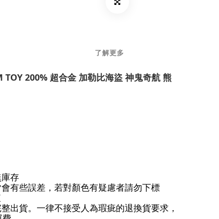
了解更多
M TOY 200% 超合金 加勒比海盜 神鬼奇航 熊
無庫存
皆會有些誤差，若對顏色有疑慮者請勿下標
值
完整出貨。一律不接受人為瑕疵的退換貨要求，
運費。