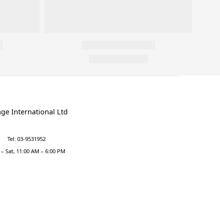
ge International Ltd
Tel: 03-9531952
– Sat, 11:00 AM – 6:00 PM