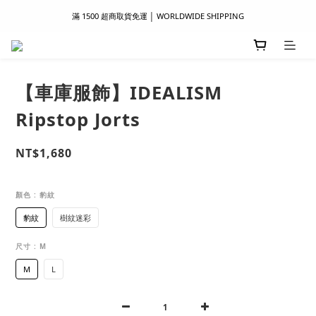
滿 1500 超商取貨免運 │ WORLDWIDE SHIPPING
滿 1500 超商取貨免運 │ WORLDWIDE SHIPPING
支付服務新上線｜歡迎使用 Apple Pay、LINE Pay ！
首次註冊新會員 │ 贈 100 元購物金
【車庫服飾】IDEALISM
滿 1500 超商取貨免運 │ WORLDWIDE SHIPPING
Ripstop Jorts
NT$1,680
顏色
: 豹紋
豹紋
樹紋迷彩
尺寸
: M
M
L