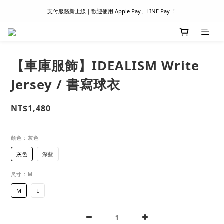
支付服務新上線｜歡迎使用 Apple Pay、LINE Pay ！
滿 1500 超商取貨免運 │ WORLDWIDE SHIPPING
首次註冊新會員 │ 贈 100 元購物金
滿 1500 超商取貨免運 │ WORLDWIDE SHIPPING
【車庫服飾】IDEALISM Write
Jersey / 書寫球衣
NT$1,480
顏色
: 灰色
灰色
深藍
尺寸
: M
M
L