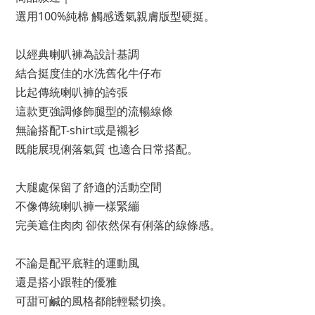
選用100%純棉 觸感透氣親膚版型硬挺。
以經典喇叭褲為設計基調
結合挺度佳的水洗舊化牛仔布
比起傳統喇叭褲的誇張
這款更強調修飾腿型的流暢線條
無論搭配T-shirt或是襯衫
既能展現俐落氣質 也適合日常搭配。
大腿處保留了舒適的活動空間
不像傳統喇叭褲一樣緊繃
完美遮住肉肉 卻依然保有俐落的線條感。
不論是配平底鞋的運動風
還是搭小跟鞋的優雅
可甜可鹹的風格都能輕鬆切換。