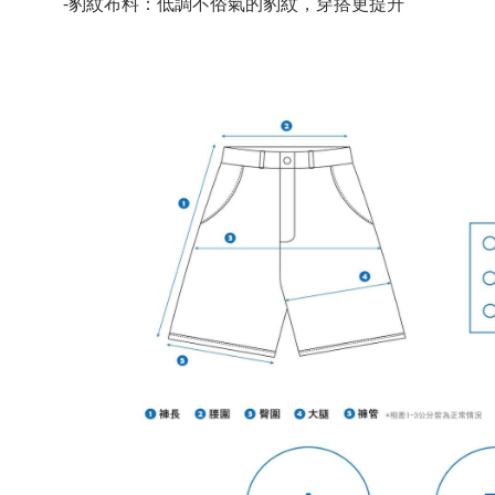
-豹紋布料：低調不俗氣的豹紋，穿搭更提升