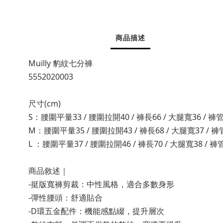
商品描述
Muilly 豹紋七分褲
5552020003
尺寸(cm)
S：腰圍平量33 / 腰圍拉開40 / 褲長66 / 大腿寬36 / 褲管
M：腰圍平量35 / 腰圍拉開43 / 褲長68 / 大腿寬37 / 褲管
L ：腰圍平量37 / 腰圍拉開46 / 褲長70 / 大腿寬38 / 褲管
商品敘述｜
-挺版寬褲剪裁：中性風格，適合多數身形
-彈性腰頭：舒適貼合
-D環五金配件：機能感點綴，提升層次