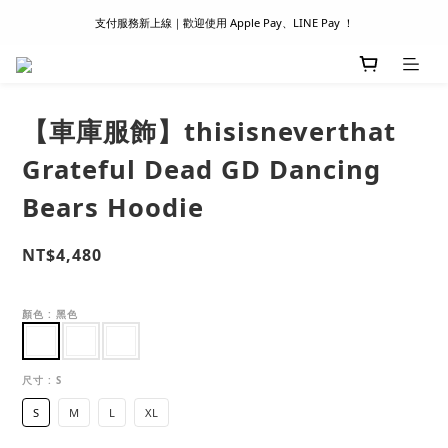
支付服務新上線｜歡迎使用 Apple Pay、LINE Pay ！
滿 1500 超商取貨免運 │ WORLDWIDE SHIPPING
首次註冊新會員 │ 贈 100 元購物金
滿 1500 超商取貨免運 │ WORLDWIDE SHIPPING
【車庫服飾】thisisneverthat
Grateful Dead GD Dancing
Bears Hoodie
NT$4,480
顏色
: 黑色
尺寸
: S
S
M
L
XL