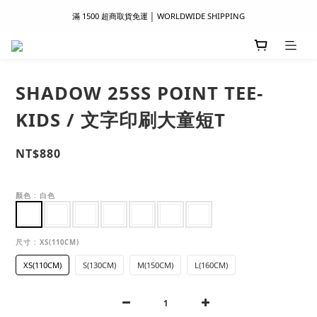
滿 1500 超商取貨免運 │ WORLDWIDE SHIPPING
滿 1500 超商取貨免運 │ WORLDWIDE SHIPPING
支付服務新上線｜歡迎使用 Apple Pay、LINE Pay ！
首次註冊新會員 │ 贈 100 元購物金
SHADOW 25SS POINT TEE-
滿 1500 超商取貨免運 │ WORLDWIDE SHIPPING
KIDS / 文字印刷大童短T
NT$880
顏色
: 白色
尺寸
: XS(110CM)
XS(110CM)
S(130CM)
M(150CM)
L(160CM)