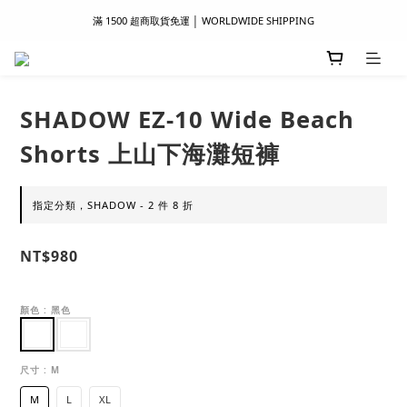
滿 1500 超商取貨免運 │ WORLDWIDE SHIPPING
滿 1500 超商取貨免運 │ WORLDWIDE SHIPPING
支付服務新上線｜歡迎使用 Apple Pay、LINE Pay ！
首次註冊新會員 │ 贈 100 元購物金
SHADOW EZ-10 Wide Beach
滿 1500 超商取貨免運 │ WORLDWIDE SHIPPING
Shorts 上山下海灘短褲
指定分類，SHADOW - 2 件 8 折
NT$980
顏色
: 黑色
尺寸
: M
M
L
XL