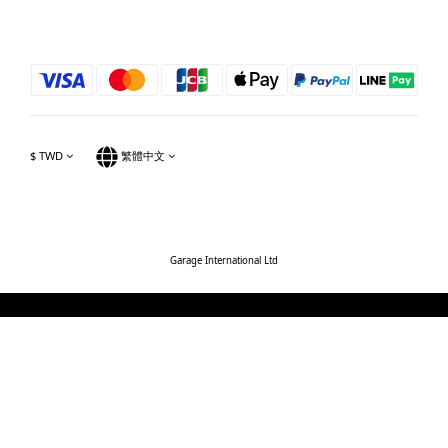
$
TWD
繁體中文
Garage International Ltd