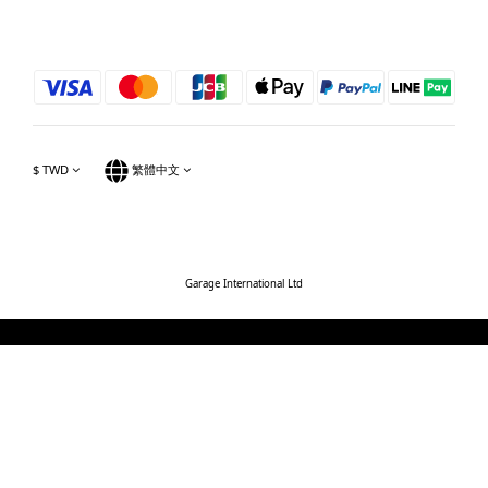
$
TWD
繁體中文
Garage International Ltd