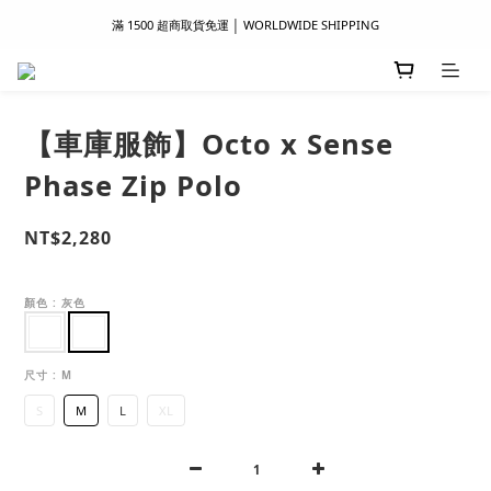
滿 1500 超商取貨免運 │ WORLDWIDE SHIPPING
滿 1500 超商取貨免運 │ WORLDWIDE SHIPPING
支付服務新上線｜歡迎使用 Apple Pay、LINE Pay ！
首次註冊新會員 │ 贈 100 元購物金
【車庫服飾】Octo x Sense
滿 1500 超商取貨免運 │ WORLDWIDE SHIPPING
Phase Zip Polo
NT$2,280
顏色
: 灰色
尺寸
: M
S
M
L
XL