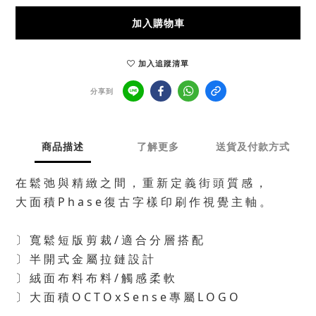
加入購物車
加入追蹤清單
分享到
商品描述
了解更多
送貨及付款方式
在 鬆 弛 與 精 緻 之 間 ， 重 新 定 義 街 頭 質 感 ，
⼤ ⾯ 積 P h a s e 復 古 字 樣 印 刷 作 視 覺 主 軸 。
〕 寬 鬆 短 版 剪 裁 / 適 合 分 層 搭 配
〕 半 開 式 ⾦ 屬 拉 鏈 設 計
〕 絨 ⾯ 布 料 布 料 / 觸 感 柔 軟
〕 ⼤ ⾯ 積 O C T O x S e n s e 專 屬 L O G O