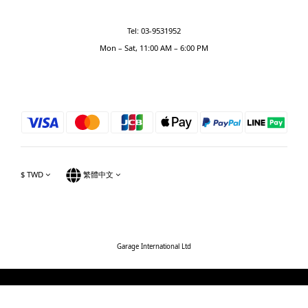
Tel: 03-9531952
Mon – Sat, 11:00 AM – 6:00 PM
$
TWD
繁體中文
Garage International Ltd