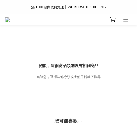
滿 1500 超商取貨免運 │ WORLDWIDE SHIPPING
滿 1500 超商取貨免運 │ WORLDWIDE SHIPPING
支付服務新上線｜歡迎使用 Apple Pay、LINE Pay ！
首次註冊新會員 │ 贈 100 元購物金
滿 1500 超商取貨免運 │ WORLDWIDE SHIPPING
抱歉，這個商品類別沒有相關商品
建議您，選擇其他分類或者使用關鍵字搜尋
您可能喜歡...