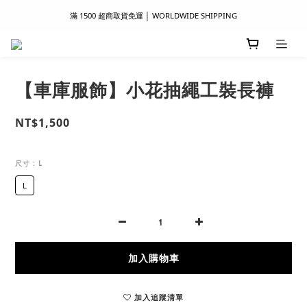
滿 1500 超商取貨免運 │ WORLDWIDE SHIPPING
滿 1500 超商取貨免運 │ WORLDWIDE SHIPPING
支付服務新上線｜歡迎使用 Apple Pay、LINE Pay ！
首次註冊新會員 │ 贈 100 元購物金
【車庫服飾】小花抽繩工裝長褲
滿 1500 超商取貨免運 │ WORLDWIDE SHIPPING
NT$1,500
尺寸
: L
L
加入購物車
加入追蹤清單