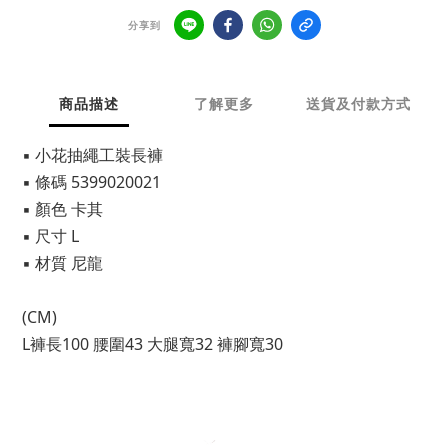
分享到
商品描述
了解更多
送貨及付款方式
▪ 小花抽繩工裝長褲
▪ 條碼 5399020021
▪ 顏色 卡其
▪ 尺寸 L
▪ 材質 尼龍
(CM)
L褲長100 腰圍43 大腿寬32 褲腳寬30