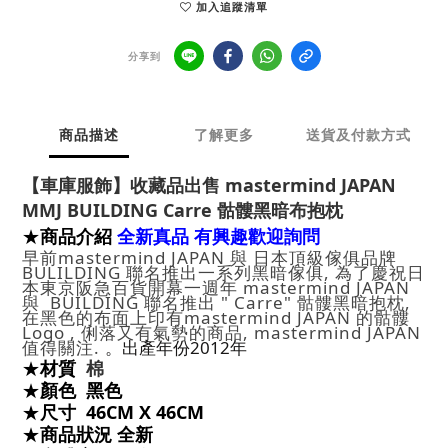
加入追蹤清單
分享到
商品描述
了解更多
送貨及付款方式
【車庫服飾】收藏品出售 mastermind JAPAN
MMJ BUILDING Carre 骷髏黑暗布抱枕
商品介紹
全新真品 有興趣歡迎詢問
★
早前mastermind JAPAN 與 日本頂級傢俱品牌
BULILDING 聯名推出一系列黑暗傢俱, 為了慶祝日
本東京阪急百貨開幕一週年 mastermind JAPAN
與 BUILDING 聯名推出 " Carre" 骷髏黑暗抱枕,
在黑色的布面上印有mastermind JAPAN 的骷髏
Logo , 俐落又有氣勢的商品, mastermind JAPAN
值得關注.
。出產年份2012年
材質
棉
★
顏色
黑色
★
尺寸
46CM X 46CM
★
商品狀況 全新
★