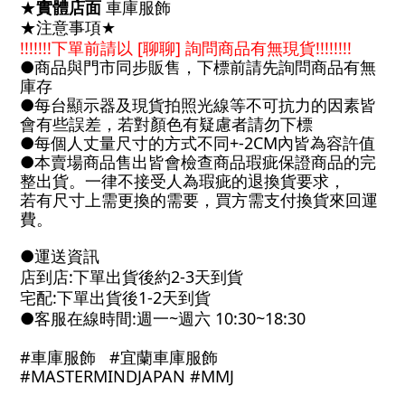
實體店面
車庫服飾
★
注意事項
★
★
!!!!!!!
下單前請以
[
聊聊
]
詢問商品有無現貨
!!!!!!!!
●
商品與門市同步販售，下標前請先詢問商品有無
庫存
●
每台顯示器及現貨拍照光線等不可抗力的因素皆
會有些誤差，若對顏色有疑慮者請勿下標
●
每個人丈量尺寸的方式不同
+-2CM
內皆為容許值
●
本賣場商品售出皆會檢查商品瑕疵保證商品的完
整出貨。一律不接受人為瑕疵的退換貨要求，
若有尺寸上需更換的需要，買方需支付換貨來回運
費。
●
運送資訊
店到店
:
下單出貨後約
2-3
天到貨
宅配
:
下單出貨後
1-2
天到貨
●
客服在線時間
:
週一
~
週六
10:30~18:30
#
車庫服飾
#
宜蘭車庫服飾
#MASTERMINDJAPAN #MMJ