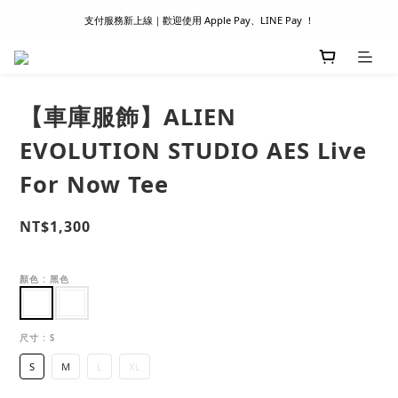
支付服務新上線｜歡迎使用 Apple Pay、LINE Pay ！
滿 1500 超商取貨免運 │ WORLDWIDE SHIPPING
首次註冊新會員 │ 贈 100 元購物金
滿 1500 超商取貨免運 │ WORLDWIDE SHIPPING
【車庫服飾】ALIEN
EVOLUTION STUDIO AES Live
For Now Tee
NT$1,300
顏色
: 黑色
尺寸
: S
S
M
L
XL