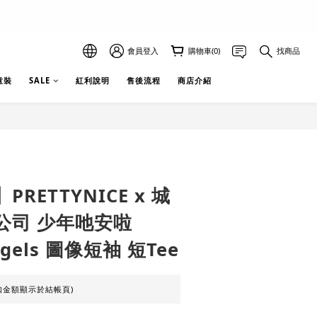
會員登入
購物車(0)
找商品
 童裝
SALE
紅利說明
售後流程
商店介紹
RETTYNICE x 城
公司 少年吔安啦
Angels 圖像短袖 短Tee
扣金額顯示於結帳頁)