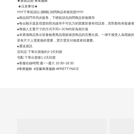
★實體店面 車庫服飾
 ★注意事項★
!!!!!!!下單前請以 [聊聊] 詢問商品有無現貨!!!!!!!!
●商品與門市同步販售，下標前請先詢問商品有無庫存
●每台顯示器及現貨拍照光線等不可抗力的因素皆會有些誤差，若對顏色有疑慮
●每個人丈量尺寸的方式不同+-2CM內皆為容許值
●本賣場商品售出皆會檢查商品瑕疵保證商品的完整出貨。一律不接受人為瑕疵
若有尺寸上需更換的需要，買方需支付換貨來回運費。
●運送資訊
店到店:下單出貨後約2-3天到貨
宅配:下單出貨後1-2天到貨
●客服在線時間:週一~週六 10:30~18:30
#車庫服飾  #宜蘭車庫服飾 #PRETTYNICE