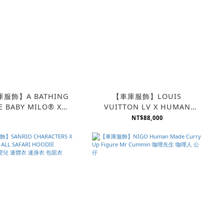
服飾】A BATHING
【車庫服飾】LOUIS
E BABY MILO® X
VUITTON LV X HUMAN
@RBRICK 400% X
MADE NIGO DUCK
NT$88,000
IMOKU 初代 木頭熊
FIGURINE 鴨子 紙鎮