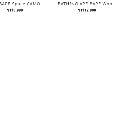
BAPE Space CAMO
BATHING APE BAPE Wood
KATEBOARD 滑板
Trash Box 木製 垃圾桶 木桶
NT$6,980
NT$12,800
非市售品