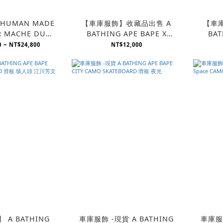
UMAN MADE
【車庫服飾】收藏品出售 A
【車
R MACHE DUCK
BATHING APE BAPE X
BAT
 鴨子 擺件 紙鎮
NOWHERE 20週年紀念系列
NOW
 ~ NT$24,800
NT$12,000
綠迷彩方型抱枕
ING
車庫服飾 -現貨 A BATHING
車庫服飾