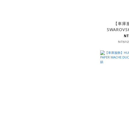
【車庫服
SWAROVS
HOODIE 
NT
TE
NT$12