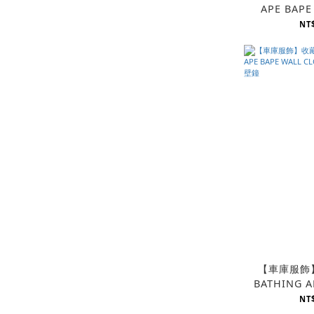
APE BAPE
BOARD 滑
NT$
【車庫服飾
BATHING A
CLOCK 猿
NT$