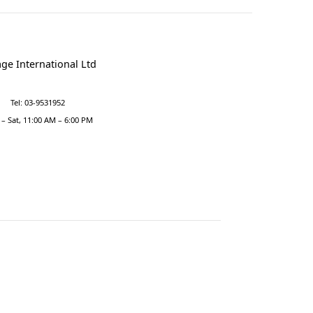
ge International Ltd
Tel: 03-9531952
– Sat, 11:00 AM – 6:00 PM