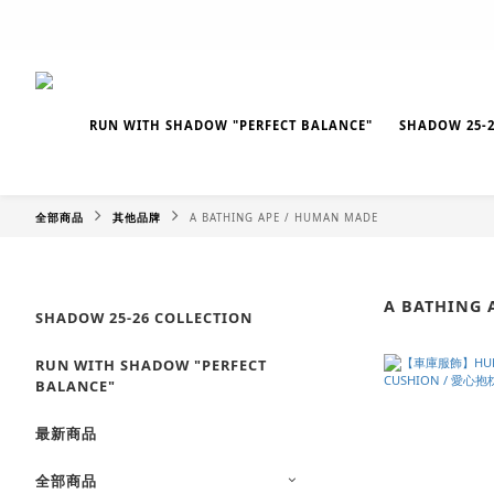
RUN WITH SHADOW "PERFECT BALANCE"
SHADOW 25-2
全部商品
其他品牌
A BATHING APE / HUMAN MADE
A BATHING 
SHADOW 25-26 COLLECTION
RUN WITH SHADOW "PERFECT
BALANCE"
最新商品
全部商品