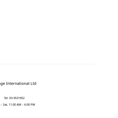
ge International Ltd
Tel: 03-9531952
– Sat, 11:00 AM – 6:00 PM