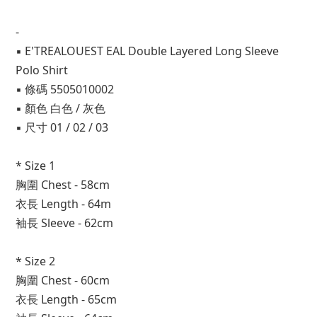
-
▪ E'TREALOUEST EAL Double Layered Long Sleeve 
Polo Shirt
▪ 條碼 5505010002
▪ 顏色 白色 / 灰色
▪ 尺寸 01 / 02 / 03
* Size 1
胸圍 Chest - 58cm
衣長 Length - 64m
袖長 Sleeve - 62cm
* Size 2
胸圍 Chest - 60cm
衣長 Length - 65cm