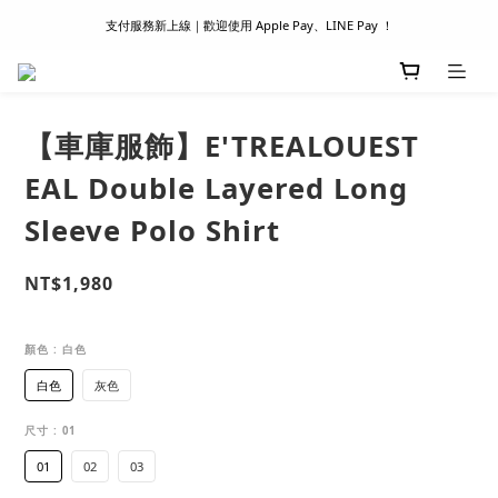
支付服務新上線｜歡迎使用 Apple Pay、LINE Pay ！
滿 1500 超商取貨免運 │ WORLDWIDE SHIPPING
首次註冊新會員 │ 贈 100 元購物金
滿 1500 超商取貨免運 │ WORLDWIDE SHIPPING
【車庫服飾】E'TREALOUEST
EAL Double Layered Long
Sleeve Polo Shirt
NT$1,980
顏色
: 白色
白色
灰色
尺寸
: 01
01
02
03