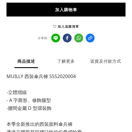
加入購物車
加入追蹤清單
分享到
商品描述
了解更多
送貨及付款方式
MUILLY 西裝傘兵褲 5552020004
-立體摺線
- A 字廓形、修飾腿型
-腰間金屬 D 型環裝飾
本季全新推出的西裝面料傘兵褲