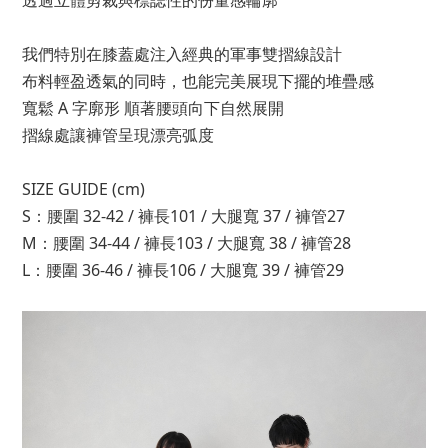
透過立體剪裁與標誌性的份量感輪廓
我們特別在膝蓋處注入經典的軍事雙摺線設計
布料輕盈透氣的同時，也能完美展現下擺的堆疊感
寬鬆 A 字廓形 順著腰頭向下自然展開
摺線處讓褲管呈現漂亮弧度
SIZE GUIDE (cm)
S：腰圍 32-42 / 褲長101 / 大腿寬 37 / 褲管27
M：腰圍 34-44 / 褲長103 / 大腿寬 38 / 褲管28
L：腰圍 36-46 / 褲長106 / 大腿寬 39 / 褲管29