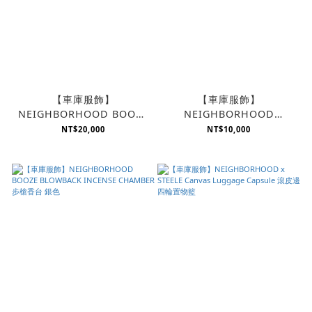
【車庫服飾】
【車庫服飾】
NEIGHBORHOOD BOOZE
NEIGHBORHOOD
Skull/ CE Incense
CHEEKY MIDDEl FINGER
NT$20,000
NT$10,000
Chamber 藍色 香台
INCENSE CHAMBER 中指
香台 白色