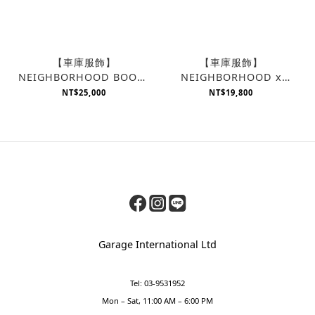
【車庫服飾】
【車庫服飾】
NEIGHBORHOOD BOOZE
NEIGHBORHOOD x
BLOWBACK INCENSE
STEELE Canvas Luggage
NT$25,000
NT$19,800
CHAMBER 步槍香台 銀色
Capsule 滾皮邊四輪置物籃
Garage International Ltd
Tel: 03-9531952
Mon – Sat, 11:00 AM – 6:00 PM