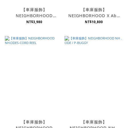
【車庫服飾】
【車庫服飾】
NEIGHBORHOOD
NEIGHBORHOOD X Abu
TOUGH HOOK / N-DAISY
Garcia NHAB . S&W E-
NT$3,980
NT$10,800
CHAIN
LUGGAGE
【車庫服飾】
【車庫服飾】
NEIGHBORHOOD
NEIGHBORHOOD NH .