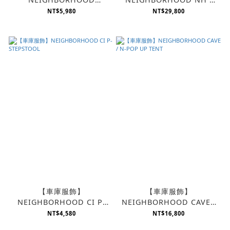
NH.ODES-CORD REEL
ODE / P-BUGGY
NT$5,980
NT$29,800
【車庫服飾】
【車庫服飾】
NEIGHBORHOOD CI P-
NEIGHBORHOOD CAVE /
STEPSTOOL
N-POP UP TENT
NT$4,580
NT$16,800