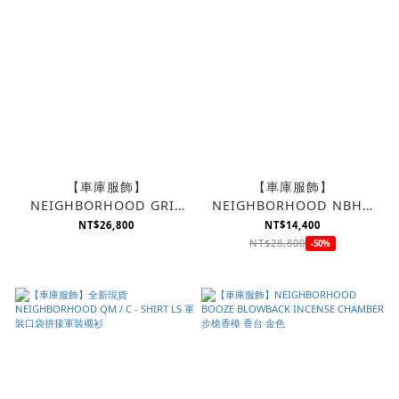
【車庫服飾】
【車庫服飾】
NEIGHBORHOOD GRIP
NEIGHBORHOOD NBHD
SWANY NH . ODE / CE-
TACTICAL SMOCK / CN-
NT$26,800
NT$14,400
TARP 天幕
JKT 多口袋工裝夾克
NT$28,800
-50%