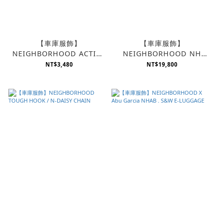
【車庫服飾】
【車庫服飾】
NEIGHBORHOOD ACTIVE
NEIGHBORHOOD NH
GLOVE
HANAOKA - P-FLAT CART
NT$3,480
NT$19,800