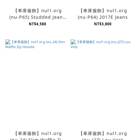
【車庫服飾】nul1.org
【車庫服飾】nul1.org
(nu-P65) Studded Jeans
(nu-P64) 2017E Jeans
D35
NT$4,580
NT$3,800
【車庫服飾】nul1.org
【車庫服飾】nul1.org
(nu-24) Slim Waffle Zip
(nu-J27) Lou Vest