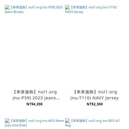
【車庫服飾】nul1.org
【車庫服飾】nul1.org
(nu-P59) 2023 Jeans
(nu-T110) NAVY Jersey
Brown
NT$4,200
NT$2,300