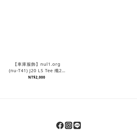
【車庫服飾】nul1.org
(nu-T41) J20 LS Tee 殲20
薄長T
NT$2,000