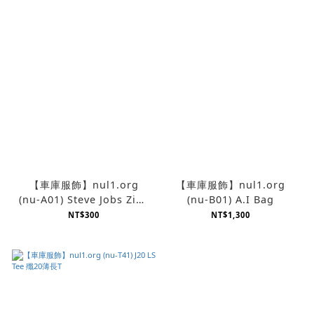
【車庫服飾】nul1.org
【車庫服飾】nul1.org
(nu-A01) Steve Jobs Zine
(nu-B01) A.I Bag
(Flat)
NT$300
NT$1,300