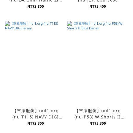
Hoodie
NT$2,800
NT$3,400
【車庫服飾】nul1.org
【車庫服飾】nul1.org
(nu-T115) NAVY DIGI
(nu-P58) W-Shorts II
Jersey
Blue Denim
NT$2,300
NT$3,300