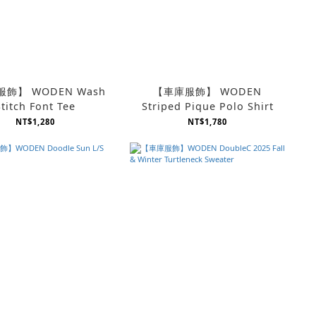
飾】 WODEN Wash
【車庫服飾】 WODEN
Stitch Font Tee
Striped Pique Polo Shirt
NT$1,280
NT$1,780