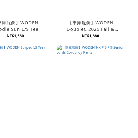
車庫服飾】WODEN
【車庫服飾】WODEN
dle Sun L/S Tee
DoubleC 2025 Fall &
Winter Turtleneck Sweater
NT$1,580
NT$1,880