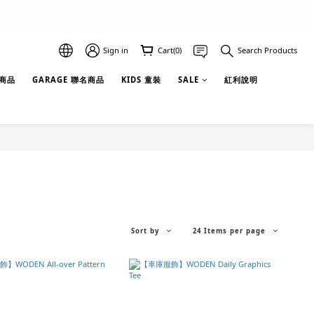
Sign in
Cart(0)
Search Products
選商品
GARAGE 聯名商品
KIDS 童裝
SALE
紅利說明
Sort by
24 Items per page