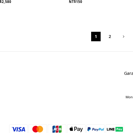
$2,580
NT$150
1
2
Gara
Mon 