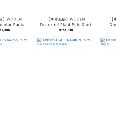
飾】WODEN
【車庫服飾】WODEN
【
imitar Pants
Distorted Plaid Polo Shirt
Doo
$2,880
NT$1,680