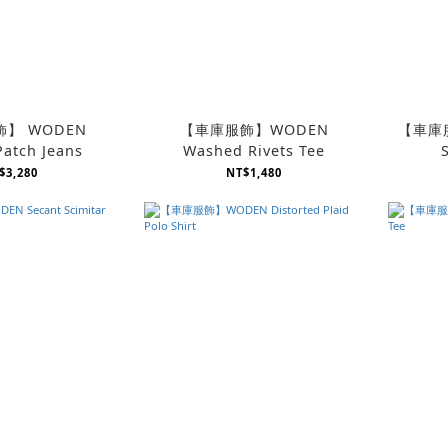
】 WODEN
【車庫服飾】WODEN
【車庫服
Patch Jeans
Washed Rivets Tee
$3,280
NT$1,480