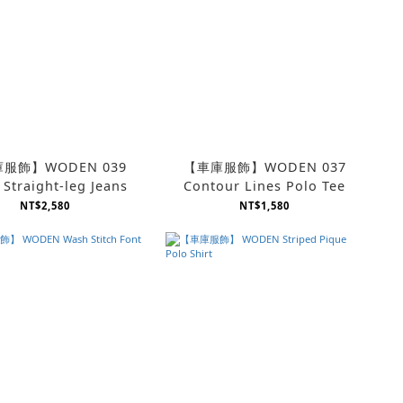
服飾】WODEN 039
【車庫服飾】WODEN 037
Straight-leg Jeans
Contour Lines Polo Tee
NT$2,580
NT$1,580