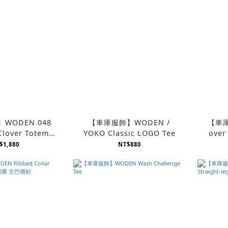
WODEN 048
【車庫服飾】WODEN /
【車庫
Clover Totem
YOKO Classic LOGO Tee
over
hirt
$1,880
NT$880