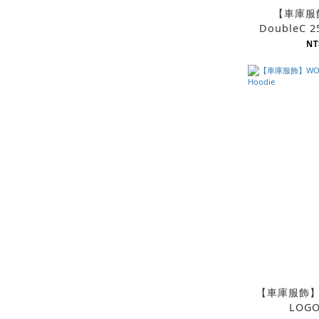
【車庫服
DoubleC 2
寬
NT
【車庫服飾】W
LOGO