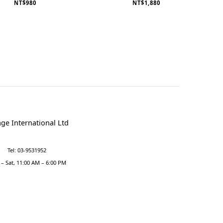
PLUSH SET
NT$980
NT$1,880
ge International Ltd
Tel: 03-9531952
– Sat, 11:00 AM – 6:00 PM