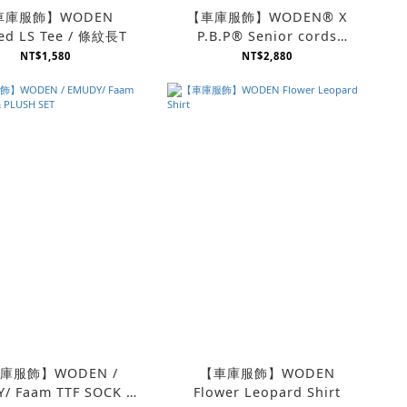
車庫服飾】WODEN
【車庫服飾】WODEN® X
ped LS Tee / 條紋長T
P.B.P® Senior cords
Corduroy Pants
NT$1,580
NT$2,880
庫服飾】WODEN /
【車庫服飾】WODEN
/ Faam TTF SOCK &
Flower Leopard Shirt