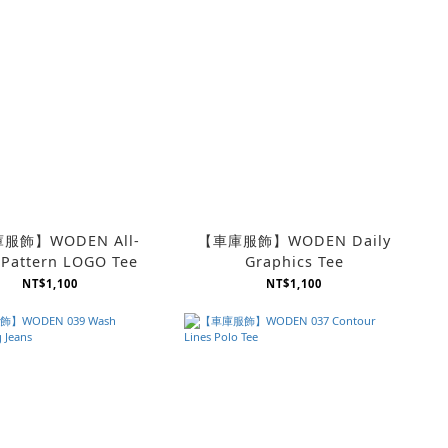
服飾】WODEN All-
【車庫服飾】WODEN Daily
 Pattern LOGO Tee
Graphics Tee
NT$1,100
NT$1,100