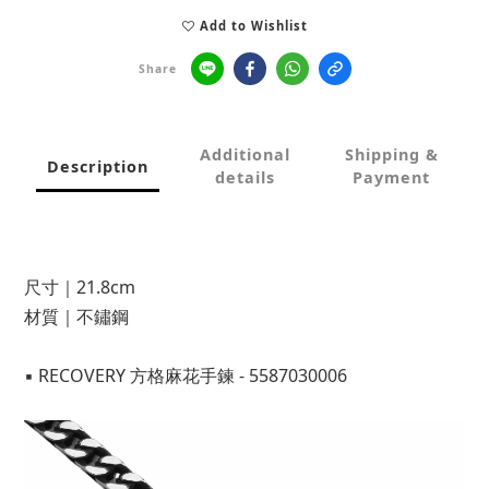
Add to Wishlist
Share
Additional
Shipping &
Description
details
Payment
尺寸｜21.8cm
材質｜不鏽鋼
▪ RECOVERY 方格麻花手鍊 - 5587030006