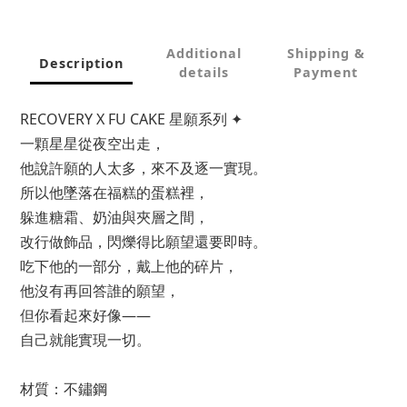
Additional
Shipping &
Description
details
Payment
RECOVERY X FU CAKE 星願系列 ✦
一顆星星從夜空出走，
他說許願的人太多，來不及逐一實現。
所以他墜落在福糕的蛋糕裡，
躲進糖霜、奶油與夾層之間，
改行做飾品，閃爍得比願望還要即時。
吃下他的一部分，戴上他的碎片，
他沒有再回答誰的願望，
但你看起來好像——
自己就能實現一切。
材質：不鏽鋼